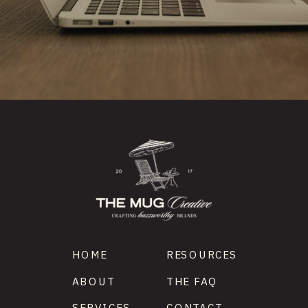
HOME
RESOURCES
ABOUT
THE FAQ
SERVICES
CONTACT