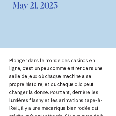
May 21, 2025
Plonger dans le monde des casinos en
ligne, c’est un peu comme entrer dans une
salle de jeux où chaque machine a sa
propre histoire, et où chaque clic peut
changer la donne. Pourtant, derrière les
lumières flashy et les animations tape-à-
l’œil, il y a une mécanique bien rodée qui
mérite qu’on s’y attarde. Si vous avez déjà