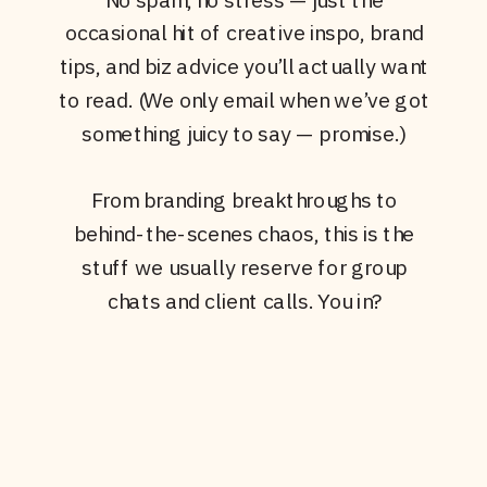
occasional hit of creative inspo, brand
tips, and biz advice you’ll actually want
to read. (We only email when we’ve got
something juicy to say — promise.)
From branding breakthroughs to
behind-the-scenes chaos, this is the
stuff we usually reserve for group
chats and client calls. You in?