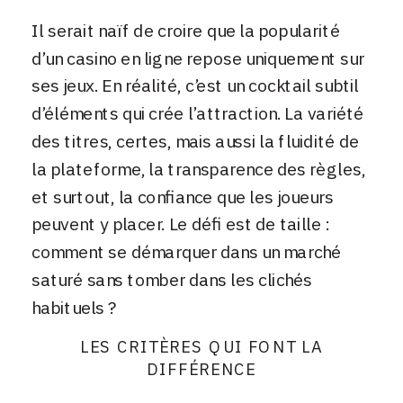
Il serait naïf de croire que la popularité
d’un casino en ligne repose uniquement sur
ses jeux. En réalité, c’est un cocktail subtil
d’éléments qui crée l’attraction. La variété
des titres, certes, mais aussi la fluidité de
la plateforme, la transparence des règles,
et surtout, la confiance que les joueurs
peuvent y placer. Le défi est de taille :
comment se démarquer dans un marché
saturé sans tomber dans les clichés
habituels ?
LES CRITÈRES QUI FONT LA
DIFFÉRENCE