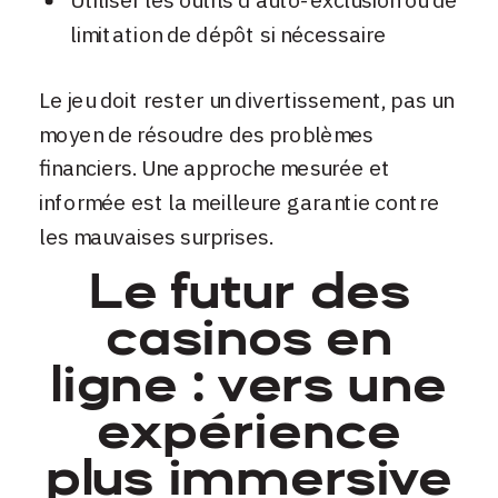
limitation de dépôt si nécessaire
Le jeu doit rester un divertissement, pas un
moyen de résoudre des problèmes
financiers. Une approche mesurée et
informée est la meilleure garantie contre
les mauvaises surprises.
Le futur des
casinos en
ligne : vers une
expérience
plus immersive