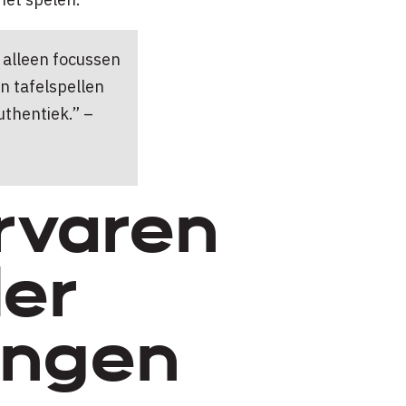
t alleen focussen
n tafelspellen
uthentiek.” –
rvaren
er
ingen