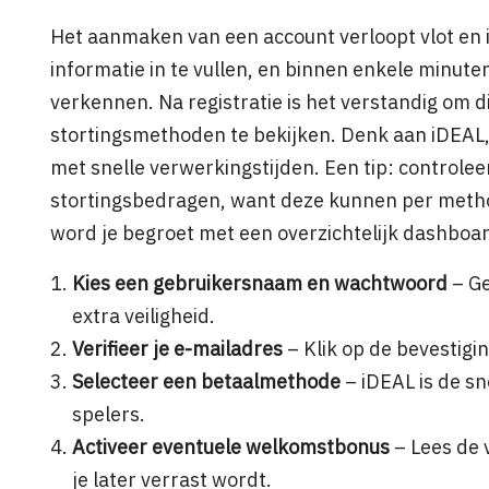
Het aanmaken van een account verloopt vlot en i
informatie in te vullen, en binnen enkele minute
verkennen. Na registratie is het verstandig om 
stortingsmethoden te bekijken. Denk aan iDEAL, 
met snelle verwerkingstijden. Een tip: controlee
stortingsbedragen, want deze kunnen per metho
word je begroet met een overzichtelijk dashboar
Kies een gebruikersnaam en wachtwoord
– Ge
extra veiligheid.
Verifieer je e-mailadres
– Klik op de bevestigin
Selecteer een betaalmethode
– iDEAL is de sn
spelers.
Activeer eventuele welkomstbonus
– Lees de
je later verrast wordt.