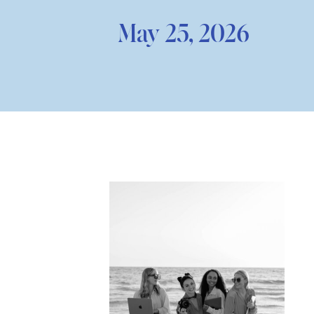
May 25, 2026