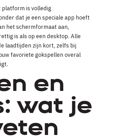
 platform is volledig
nder dat je een speciale app hoeft
aan het schermformaat aan,
ttig is als op een desktop. Alle
 laadtijden zijn kort, zelfs bij
ouw favoriete gokspellen overal
igt.
en en
: wat je
eten