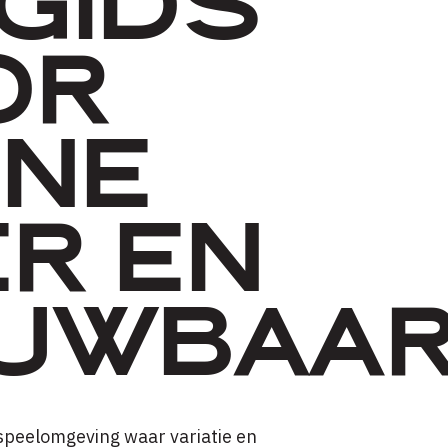
GIDS
OR
INE
ER EN
UWBAAR
 speelomgeving waar variatie en