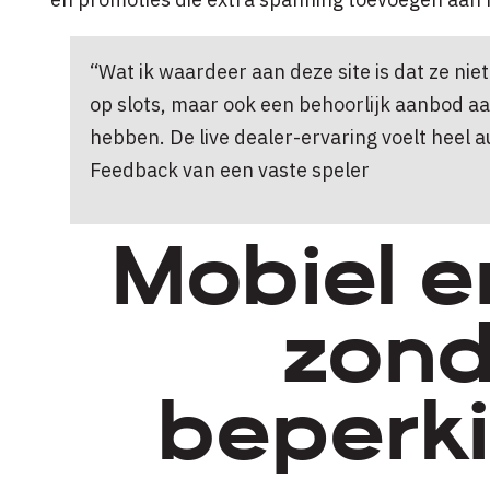
“Wat ik waardeer aan deze site is dat ze nie
op slots, maar ook een behoorlijk aanbod aa
hebben. De live dealer-ervaring voelt heel a
Feedback van een vaste speler
Mobiel e
zond
beperk