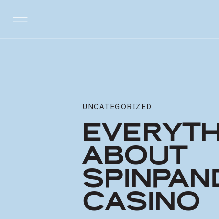
UNCATEGORIZED
EVERYTH
ABOUT
SPINPAN
CASINO