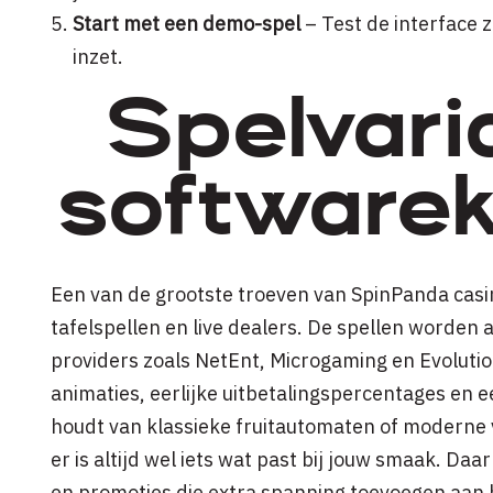
Start met een demo-spel
– Test de interface z
inzet.
Spelvari
softwarek
Een van de grootste troeven van SpinPanda casino
tafelspellen en live dealers. De spellen worde
providers zoals NetEnt, Microgaming en Evoluti
animaties, eerlijke uitbetalingspercentages en 
houdt van klassieke fruitautomaten of moderne 
er is altijd wel iets wat past bij jouw smaak. Daa
en promoties die extra spanning toevoegen aan 