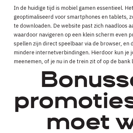
In de huidige tijd is mobiel gamen essentieel. Het
geoptimaliseerd voor smartphones en tablets, zo
te downloaden. De website past zich naadloos 
waardoor navigeren op een klein scherm even pre
spellen zijn direct speelbaar via de browser, en de
mindere internetverbindingen. Hierdoor kun je j
meenemen, of je nu in de trein zit of op de bank l
Bonuss
promoties
moet w