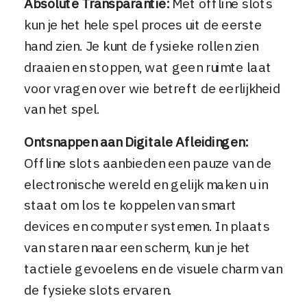
Absolute Transparantie:
Met offline slots
kun je het hele spel proces uit de eerste
hand zien. Je kunt de fysieke rollen zien
draaien en stoppen, wat geen ruimte laat
voor vragen over wie betreft de eerlijkheid
van het spel.
Ontsnappen aan Digitale Afleidingen:
Offline slots aanbieden een pauze van de
electronische wereld en gelijk maken u in
staat om los te koppelen van smart
devices en computer systemen. In plaats
van staren naar een scherm, kun je het
tactiele gevoelens en de visuele charm van
de fysieke slots ervaren.