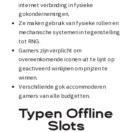
internet verbinding in fysieke
gokondernemingen.
Ze maken gebruik van fysieke rollen en
mechanische systemen in tegenstelling
tot RNG.
Gamers zijn verplicht om
overeenkomende iconen uit te lijnt op
geactiveerd winlijnen om prijzen te
winnen.
Verschillende gok accommoderen
gamers van alle budgetten.
Typen Offline
Slots