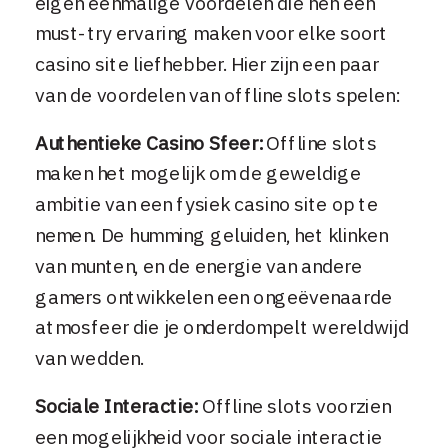
eigen eenmalige voordelen die hen een
must-try ervaring maken voor elke soort
casino site liefhebber. Hier zijn een paar
van de voordelen van offline slots spelen:
Authentieke Casino Sfeer:
Offline slots
maken het mogelijk om de geweldige
ambitie van een fysiek casino site op te
nemen. De humming geluiden, het klinken
van munten, en de energie van andere
gamers ontwikkelen een ongeëvenaarde
atmosfeer die je onderdompelt wereldwijd
van wedden.
Sociale Interactie:
Offline slots voorzien
een mogelijkheid voor sociale interactie