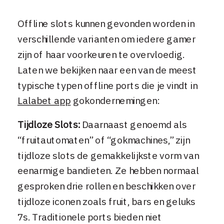
Offline slots kunnen gevonden worden in
verschillende varianten om iedere gamer
zijn of haar voorkeuren te overvloedig.
Laten we bekijken naar een van de meest
typische typen offline ports die je vindt in
Lalabet app
gokondernemingen:
Tijdloze Slots:
Daarnaast genoemd als
“fruitautomaten” of “gokmachines,” zijn
tijdloze slots de gemakkelijkste vorm van
eenarmige bandieten. Ze hebben normaal
gesproken drie rollen en beschikken over
tijdloze iconen zoals fruit, bars en geluks
7s. Traditionele ports bieden niet