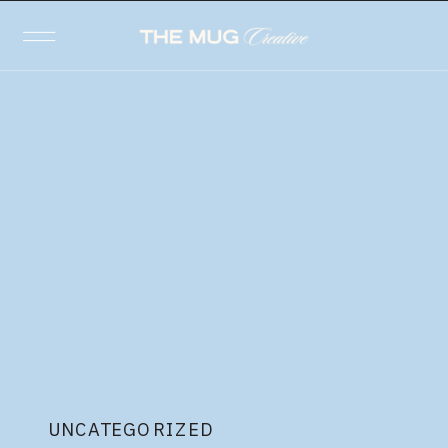
UNCATEGORIZED