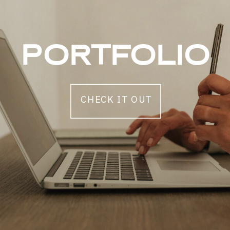
PORTFOLIO
CHECK IT OUT