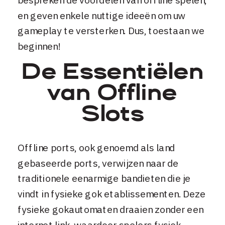
en geven enkele nuttige ideeën om uw
gameplay te versterken. Dus, toestaan we
beginnen!
De Essentiëlen
van Offline
Slots
Offline ports, ook genoemd als land
gebaseerde ports, verwijzen naar de
traditionele eenarmige bandieten die je
vindt in fysieke gok etablissementen. Deze
fysieke gokautomaten draaien zonder een
internet link, waardoor spelers fysiek